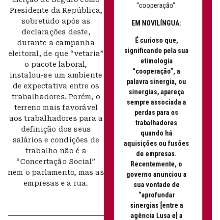
“cooperação”.
Presidente da República,
sobretudo após as
EM NOVILÍNGUA:
declarações deste,
É curioso que,
durante a campanha
significando pela sua
eleitoral, de que “vetaria”
etimologia
o pacote laboral,
“cooperação”, a
instalou-se um ambiente
palavra sinergia, ou
de expectativa entre os
sinergias, apareça
trabalhadores. Porém, o
sempre associada a
terreno mais favorável
perdas para os
aos trabalhadores para a
trabalhadores
definição dos seus
quando há
salários e condições de
aquisições ou fusões
trabalho não é a
de empresas.
“Concertação Social”
Recentemente, o
nem o parlamento, mas as
governo anunciou a
empresas e a rua.
sua vontade de
“aprofundar
sinergias [entre a
agência Lusa e] a