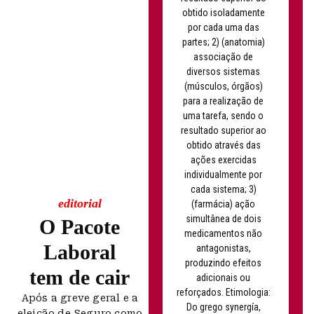
obtido isoladamente
por cada uma das
partes; 2) (anatomia)
associação de
diversos sistemas
(músculos, órgãos)
para a realização de
uma tarefa, sendo o
resultado superior ao
obtido através das
ações exercidas
individualmente por
cada sistema; 3)
editorial
(farmácia) ação
simultânea de dois
O Pacote
medicamentos não
Laboral
antagonistas,
produzindo efeitos
tem de cair
adicionais ou
reforçados. Etimologia:
Após a greve geral e a
Do grego synergía,
eleição de Seguro como