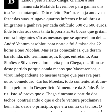
B
Lisboa pelo Partido Chega, chamou a sua
namorada Mafalda Livermore para ganhar uns
tostões na autarquia. Dito e feito. Porém, esta já andava a
fazer das suas. Alugava quartos infectos e insalubres a
imigrantes e ganhava por cada cubículo 500 ou 600 euros.
É de bradar aos céus tanta hipocrisia. As bocas que gritam
contra imigrantes são as mesmas que se aproveitam deles.
André Ventura assobiou para norte e foi à missa das 22
horas a São Nicolau. Mas estas comezainas, que deram
barafunda, não terminam aqui. É que, entretanto, Ana
Simões e Silva, vereadora eleita pelo Chega, desfiliou-se
deste partido porque comia menos que Mascarenhas, e
virou independente ao mesmo tempo que passava para
outro comedouro. Carlos Moedas, todo contente, atribuiu-
lhe o pelouro do Desperdício Alimentar e da Saúde. É de
rir! Isto só prova que o Chega é mesmo o partido dos
tachos, contrariando o que o chefe Ventura proclamava
bem alto, desde o princípio, que era contra os tachos. O
1