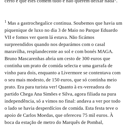
certo é que eles comem tudo e não querem deixar nada
.
1
Mas a gastrochegalice continua. Soubemos que havia um
piquenique de luxo no dia 3 de Maio no Parque Eduardo
VII e fomos ver quem lá estava. Não ficámos
surpreendidos quando nos deparámos com o casal
maravilha, resplandecente ao sol e com bonés MAGA.
Bruno Mascarenhas abria um cesto de 300 euros que
continha um prato de comida selecta e uma garrafa de
vinho para dois, enquanto a Livermore se contentava com
o seu mais modesto, de 150 euros, que só continha meio
prato. Era para turista ver! Quanto à ex-vereadora do
partido Chega Ana Simões e Silva, agora filiada na pura
independência, só a vimos no final: andava a ver por todo
o lado se havia desperdícios de comida. Esta festa teve o
apoio de Carlos Moedas, que ofereceu 75 mil euros. À
boca da estação de metro do Marquês de Pombal,