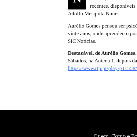
recentes, disponíveis
Adolfo Mesquita Nunes.
Aurélio Gomes pensou ser psicó
vinte anos, onde aprendeu o pod
SIC Notícias.
Destacável, de Aurélio Gomes
Sábados, na Antena 1, depois da
https://www.rtp.pt/play/p11558
Quem, Como e P