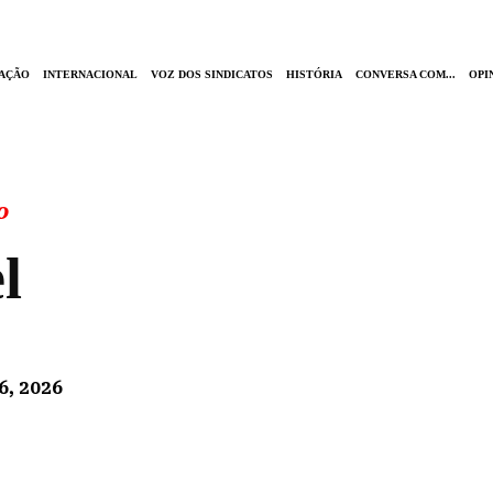
AÇÃO
INTERNACIONAL
VOZ DOS SINDICATOS
HISTÓRIA
CONVERSA COM...
OPI
o
l
6, 2026