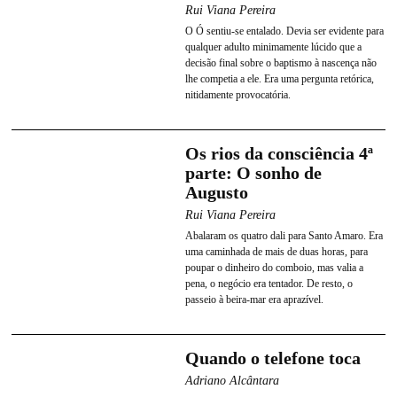
Rui Viana Pereira
O Ó sentiu-se entalado. Devia ser evidente para
qualquer adulto minimamente lúcido que a
decisão final sobre o baptismo à nascença não
lhe competia a ele. Era uma pergunta retórica,
nitidamente provocatória.
Os rios da consciência 4ª
parte: O sonho de
Augusto
Rui Viana Pereira
Abalaram os quatro dali para Santo Amaro. Era
uma caminhada de mais de duas horas, para
poupar o dinheiro do comboio, mas valia a
pena, o negócio era tentador. De resto, o
passeio à beira-mar era aprazível.
Quando o telefone toca
Adriano Alcântara