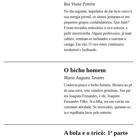
Rui Viana Pereira
No dia seguinte, impedidos de dar livre curso à
sua energia juvenil, os alunos juntaram-se em
pequenos grupos confabulatórios. Que fazer?
Foram enviados emissários à vice-reitoria, a
pedir misericórdia. Alguns professores, já mais
calmos, sentiram-se inclinados a suavizar o
castigo. Em vão. O vice-reitor continuava
irredutível e furibundo.
O bicho homem
Maria Augusta Tavares
Conhecia pouco o bicho homem. Morava ao pé
de uma serra, sem vizinhos próximos. Seu pai
era Joaquim Fernandes, e ele, Joaquim
Fernandes Filho. Já a filha, era um vulcão em
constante atividade. Se necessário, queimar-se-
ia e espalharia lavas pelo entorno.
A bola e o tricô: 1ª parte