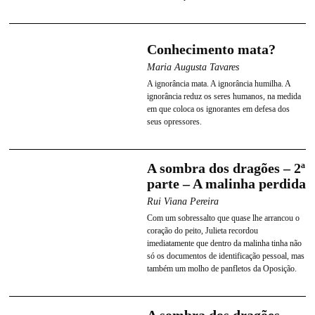
Conhecimento mata?
Maria Augusta Tavares
A ignorância mata. A ignorância humilha. A
ignorância reduz os seres humanos, na medida
em que coloca os ignorantes em defesa dos
seus opressores.
A sombra dos dragões – 2ª
parte – A malinha perdida
Rui Viana Pereira
Com um sobressalto que quase lhe arrancou o
coração do peito, Julieta recordou
imediatamente que dentro da malinha tinha não
só os documentos de identificação pessoal, mas
também um molho de panfletos da Oposição.