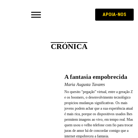
APOIA-NOS
CRÓNICA
A fantasia empobrecida
Maria Augusta Tavares
No quesito “pegação” virtual, entre a geração Z
e os boomers, o desenvolvimento tecnológico
propiciou mudanças significativas. Os mais
jovens podem achar que a sua experiência atual
é mais rica, porque os dispositivos usados lhes
permitem imagens ao vivo, em tempo real. Mas
quem usou o velho telefone com fio para trocar
juras de amor há de concordar comigo que a
internet empobreceu a fantasia.