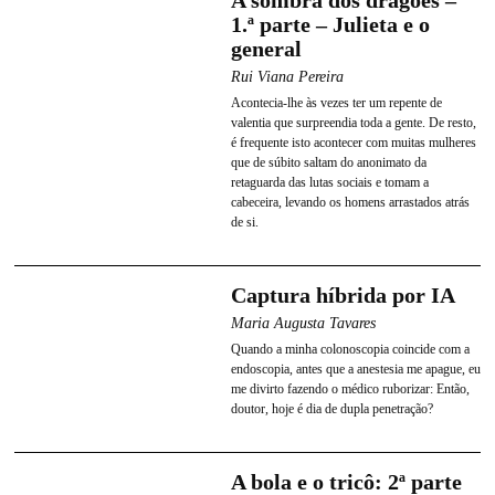
A sombra dos dragões –
1.ª parte – Julieta e o
general
Rui Viana Pereira
Acontecia-lhe às vezes ter um repente de
valentia que surpreendia toda a gente. De resto,
é frequente isto acontecer com muitas mulheres
que de súbito saltam do anonimato da
retaguarda das lutas sociais e tomam a
cabeceira, levando os homens arrastados atrás
de si.
Captura híbrida por IA
Maria Augusta Tavares
Quando a minha colonoscopia coincide com a
endoscopia, antes que a anestesia me apague, eu
me divirto fazendo o médico ruborizar: Então,
doutor, hoje é dia de dupla penetração?
A bola e o tricô: 2ª parte