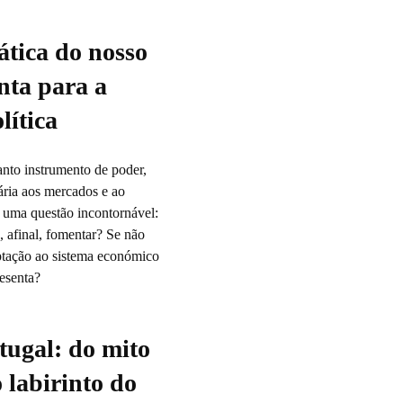
tica do nosso
nta para a
lítica
uanto instrumento de poder,
ária aos mercados e ao
ra uma questão incontornável:
 afinal, fomentar? Se não
ptação ao sistema económico
resenta?
tugal: do mito
o labirinto do