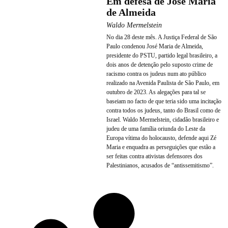
Em defesa de José Maria
de Almeida
Waldo Mermelstein
No dia 28 deste mês. A Justiça Federal de São
Paulo condenou José Maria de Almeida,
presidente do PSTU, partido legal brasileiro, a
dois anos de detenção pelo suposto crime de
racismo contra os judeus num ato público
realizado na Avenida Paulista de São Paulo, em
outubro de 2023. As alegações para tal se
baseiam no facto de que teria sido uma incitação
contra todos os judeus, tanto do Brasil como de
Israel. Waldo Mermelstein, cidadão brasileiro e
judeu de uma família oriunda do Leste da
Europa vítima do holocausto, defende aqui Zé
Maria e enquadra as perseguições que estão a
ser feitas contra ativistas defensores dos
Palestinianos, acusados de “antissemitismo”.