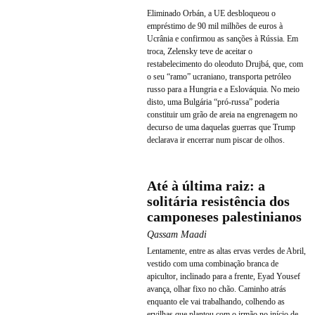
Eliminado Orbán, a UE desbloqueou o
empréstimo de 90 mil milhões de euros à
Ucrânia e confirmou as sanções à Rússia. Em
troca, Zelensky teve de aceitar o
restabelecimento do oleoduto Drujbá, que, com
o seu “ramo” ucraniano, transporta petróleo
russo para a Hungria e a Eslováquia. No meio
disto, uma Bulgária “pró-russa” poderia
constituir um grão de areia na engrenagem no
decurso de uma daquelas guerras que Trump
declarava ir encerrar num piscar de olhos.
Até à última raiz: a
solitária resistência dos
camponeses palestinianos
Qassam Maadi
Lentamente, entre as altas ervas verdes de Abril,
vestido com uma combinação branca de
apicultor, inclinado para a frente, Eyad Yousef
avança, olhar fixo no chão. Caminho atrás
enquanto ele vai trabalhando, colhendo as
ervilhas que plantou com o irmão no início de