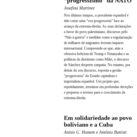
“progressismo” da NATO
Josefina Martínez
Nos últimos tempos, o presidente espanhol é
tido como uma “voz progressista” face ao
avanço da extrema-direita. As suas declarações
a favor do povo palestiniano, discursos pelo
“Não à guerra” e medidas como a regularização
de milhares de migrantes tiveram impacto
internacional. Compreende-se que, ante a
ofensiva belicista de Trump e Netanyahu e as
políticas de direitistas como Milei, o discurso
de Sánchez desperte simpatia. No entanto, por
detrás do seu discurso, espreita a gestão
“progressista” do Estado capitalista e
imperialista espanhol. Um projeto que,
repetidamente, terminou em profundas deceções
e preparou o terreno para o crescimento da
extrema-direita.
Em solidariedade ao povo
boliviano e a Cuba
Anísio G. Homem e Antônio Battisti