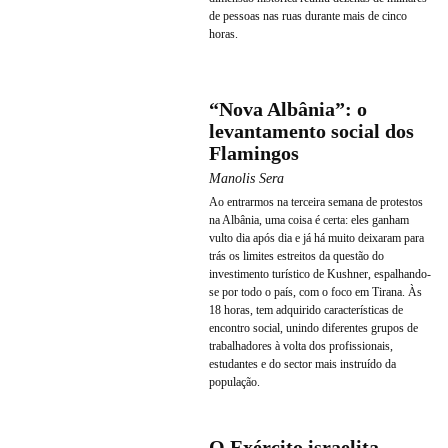
de pessoas nas ruas durante mais de cinco
horas.
“Nova Albânia”: o
levantamento social dos
Flamingos
Manolis Sera
Ao entrarmos na terceira semana de protestos
na Albânia, uma coisa é certa: eles ganham
vulto dia após dia e já há muito deixaram para
trás os limites estreitos da questão do
investimento turístico de Kushner, espalhando-
se por todo o país, com o foco em Tirana. Às
18 horas, tem adquirido características de
encontro social, unindo diferentes grupos de
trabalhadores à volta dos profissionais,
estudantes e do sector mais instruído da
população.
O Exército israelita