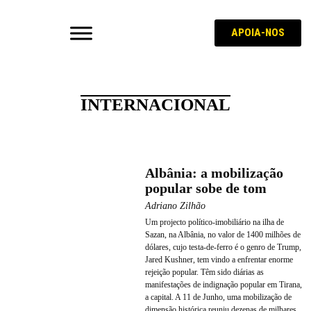
APOIA-NOS
INTERNACIONAL
Albânia: a mobilização
popular sobe de tom
Adriano Zilhão
Um projecto político-imobiliário na ilha de
Sazan, na Albânia, no valor de 1400 milhões de
dólares, cujo testa-de-ferro é o genro de Trump,
Jared Kushner, tem vindo a enfrentar enorme
rejeição popular. Têm sido diárias as
manifestações de indignação popular em Tirana,
a capital. A 11 de Junho, uma mobilização de
dimensão histórica reuniu dezenas de milhares