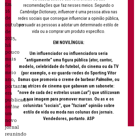
Em
recomendações que faz nesses meios. Segundo o
16
Cambridge Dictionary
,
influencer
é uma pessoa ativa nas
de
redes sociais que consegue influenciar a opinião pública,
outubro
persuadir as pessoas a adotar um determinado estilo de
vida ou a comprar um produto específico.
de
2025,
EM NOVILÍNGUA:
há
pouco
Um influenciador ou influenciadora seria
mais
“antigamente” uma figura pública (ator, cantor,
de
modelo, celebridade do futebol, do cinema ou da TV
meio
(por exemplo, o ex-guarda-redes do Sporting Vítor
Damas que promovia o creme de barbear
Palmolive
, ou
ano,
as atrizes de cinema que gabavam um sabonete:
portanto,
“nove de cada dez estrelas usam
Lux
”) que utilizavam
era
a sua imagem para promover marcas. Ou as e os
publicado
colunistas “sociais”, que “faziam” opinião sobre
online
estilo de vida ou moda nas colunas dos jornais.
um
Vendedores, portanto. ASP
novo
jornal
reunindo