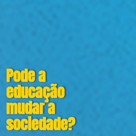
Pode a
educação
mudar a
sociedade?