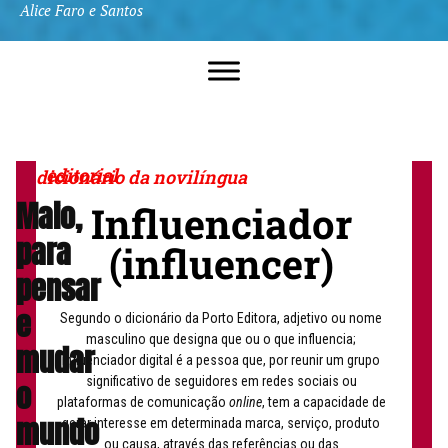
Alice Faro e Santos
editorial
dicionário da novilíngua
Maio,
Influenciador
para
(influencer)
pensar
e
Segundo o dicionário da Porto Editora, adjetivo ou nome
masculino que designa que ou o que influencia;
mudar
influenciador digital é a pessoa que, por reunir um grupo
significativo de seguidores em redes sociais ou
o
plataformas de comunicação
online
, tem a capacidade de
mundo
gerar interesse em determinada marca, serviço, produto
ou causa, através das referências ou das