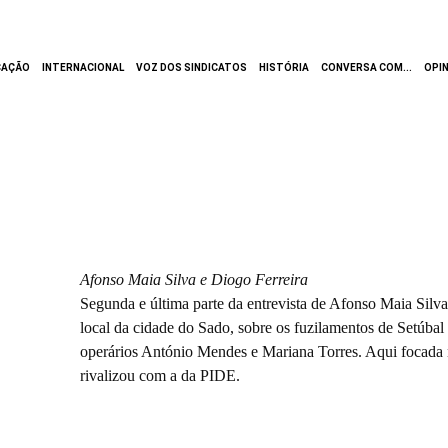
CAÇÃO
INTERNACIONAL
VOZ DOS SINDICATOS
HISTÓRIA
CONVERSA COM...
OPI
António e Mariana, dois operá
geral de Portugal 2.ª parte
Afonso Maia Silva e Diogo Ferreira
Segunda e última parte da entrevista de Afonso Maia Silva,
local da cidade do Sado, sobre os fuzilamentos de Setúbal
operários António Mendes e Mariana Torres. Aqui focada 
rivalizou com a da PIDE.