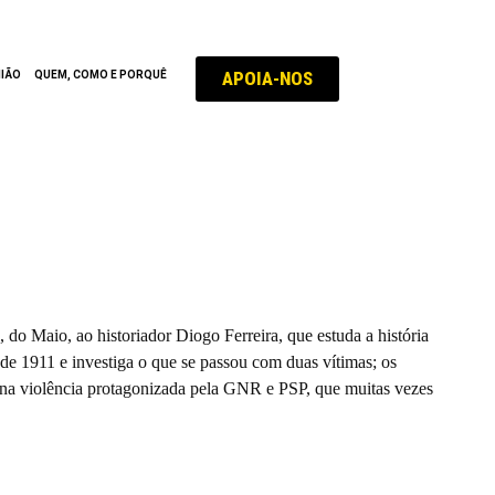
APOIA-NOS
NIÃO
QUEM, COMO E PORQUÊ
rios mortos na primeira greve
 do Maio, ao historiador Diogo Ferreira, que estuda a história
 de 1911 e investiga o que se passou com duas vítimas; os
na violência protagonizada pela GNR e PSP, que muitas vezes