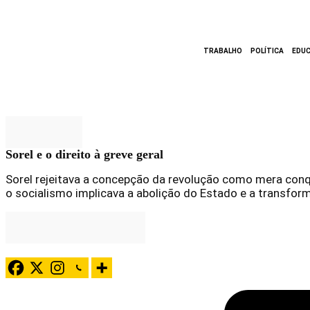
TRABALHO
POLÍTICA
EDU
história
Sorel e o direito à greve geral
Sorel rejeitava a concepção da revolução como mera conqui
o socialismo implicava a abolição do Estado e a transfor
Maria João Cantinho