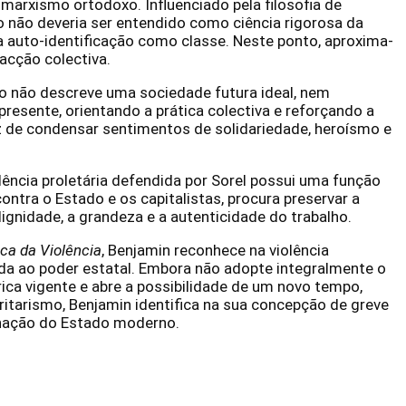
marxismo ortodoxo. Influenciado pela filosofia de
mo não deveria ser entendido como ciência rigorosa da
a auto-identificação como classe. Neste ponto, aproxima-
acção colectiva.
o não descreve uma sociedade futura ideal, nem
esente, orientando a prática colectiva e reforçando a
paz de condensar sentimentos de solidariedade, heroísmo e
lência proletária defendida por Sorel possui uma função
ntra o Estado e os capitalistas, procura preservar a
nidade, a grandeza e a autenticidade do trabalho.
ica da Violência
, Benjamin reconhece na violência
iada ao poder estatal. Embora não adopte integralmente o
ica vigente e abre a possibilidade de um novo tempo,
oritarismo, Benjamin identifica na sua concepção de greve
minação do Estado moderno.