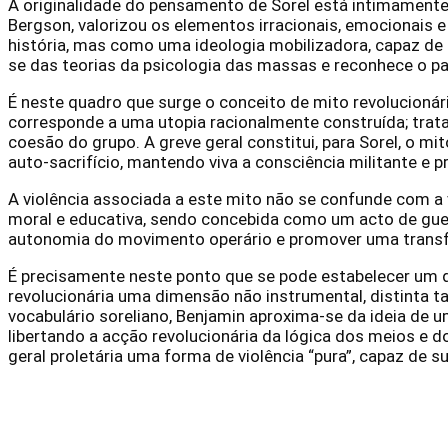
A originalidade do pensamento de Sorel está intimamente 
Bergson, valorizou os elementos irracionais, emocionais e
história, mas como uma ideologia mobilizadora, capaz de 
se das teorias da psicologia das massas e reconhece o pa
É neste quadro que surge o conceito de mito revolucioná
corresponde a uma utopia racionalmente construída; trata
coesão do grupo. A greve geral constitui, para Sorel, o m
auto-sacrifício, mantendo viva a consciência militante e 
A violência associada a este mito não se confunde com a 
moral e educativa, sendo concebida como um acto de guerr
autonomia do movimento operário e promover uma transfo
É precisamente neste ponto que se pode estabelecer um d
revolucionária uma dimensão não instrumental, distinta ta
vocabulário soreliano, Benjamin aproxima-se da ideia de u
libertando a acção revolucionária da lógica dos meios e d
geral proletária uma forma de violência “pura”, capaz d