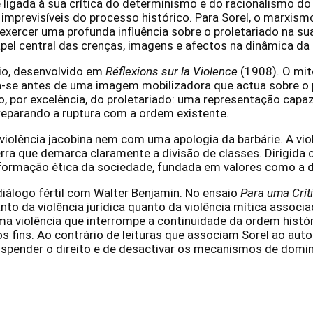
ligada à sua crítica do determinismo e do racionalismo do 
 imprevisíveis do processo histórico. Para Sorel, o marxis
exercer uma profunda influência sobre o proletariado na su
pel central das crenças, imagens e afectos na dinâmica da 
rio, desenvolvido em
Réflexions sur la Violence
(1908). O mit
-se antes de uma imagem mobilizadora que actua sobre o pr
ito, por excelência, do proletariado: uma representação ca
preparando a ruptura com a ordem existente.
violência jacobina nem com uma apologia da barbárie. A vio
a que demarca claramente a divisão de classes. Dirigida co
rmação ética da sociedade, fundada em valores como a dig
iálogo fértil com Walter Benjamin. No ensaio
Para uma Crít
nto da violência jurídica quanto da violência mítica assoc
ma violência que interrompe a continuidade da ordem histór
os fins. Ao contrário de leituras que associam Sorel ao aut
e suspender o direito e de desactivar os mecanismos de do