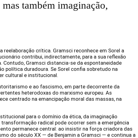
a, mas também imaginação,
reelaboração crítica. Gramsci reconhece em Sorel a
onário contribui, indirectamente, para a sua reflexão
ra. Contudo, Gramsci distancia-se da espontaneidade
o política duradoura. Se Sorel confia sobretudo na
 cultural e institucional.
toritarismo e ao fascismo, em parte decorrente da
em vertentes heterodoxas do marxismo europeu. As
anece centrado na emancipação moral das massas, na
nstitucional para o domínio da ética, da imaginação
uma transformação radical pode ocorrer sem a emergência
o permanece central: ao insistir na força criadora das
ismo do século XX — de Benjamin a Gramsci — e continua a