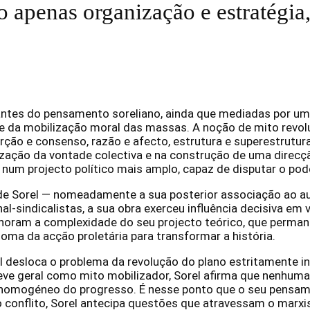
 apenas organização e estratégi
es do pensamento soreliano, ainda que mediadas por uma 
e da mobilização moral das massas. A noção de mito revoluci
rção e consenso, razão e afecto, estrutura e superestrutu
nização da vontade colectiva e na construção de uma direcçã
 num projecto político mais amplo, capaz de disputar o poder
e Sorel — nomeadamente a sua posterior associação ao au
nal-sindicalistas, a sua obra exerceu influência decisiva 
 ignoram a complexidade do seu projecto teórico, que perm
oma da acção proletária para transformar a história.
ral desloca o problema da revolução do plano estritamente i
a greve geral como mito mobilizador, Sorel afirma que nenh
omogéneo do progresso. É nesse ponto que o seu pensament
 conflito, Sorel antecipa questões que atravessam o marx