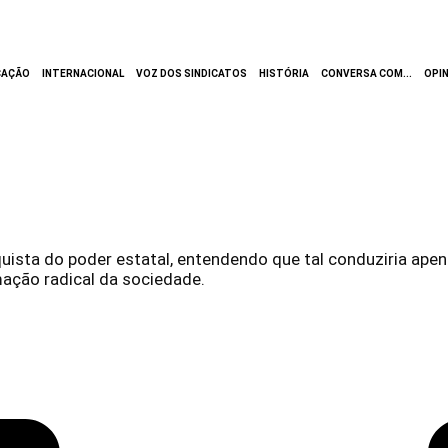
CAÇÃO
INTERNACIONAL
VOZ DOS SINDICATOS
HISTÓRIA
CONVERSA COM...
OPI
sta do poder estatal, entendendo que tal conduziria apenas
mação radical da sociedade.