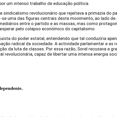
 um intenso trabalho de educação política.
 sindicalismo revolucionário que rejeitava a primazia do p
u-se uma das figuras centrais deste movimento, ao lado de
mediários entre o partido e as massas, mas como protagoni
 esperar pelo colapso económico do capitalismo.
sta do poder estatal, entendendo que tal conduziria apenas
mação radical da sociedade. A actividade parlamentar e as 
 da luta de classes. Por essa razão, Sorel recusava a grev
l revolucionária, capaz de libertar uma intensa energia so
dependente.