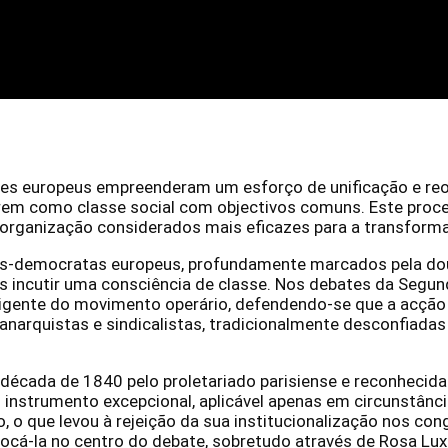
es europeus empreenderam um esforço de unificação e reor
uírem como classe social com objectivos comuns. Este proc
 organização considerados mais eficazes para a transforma
s-democratas europeus, profundamente marcados pela doutri
s incutir uma consciência de classe. Nos debates da Segund
igente do movimento operário, defendendo-se que a acção so
anarquistas e sindicalistas, tradicionalmente desconfiadas 
década de 1840 pelo proletariado parisiense e reconhecida 
instrumento excepcional, aplicável apenas em circunstânc
o, o que levou à rejeição da sua institucionalização nos c
locá-la no centro do debate, sobretudo através de Rosa Lux