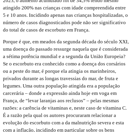
2023, o aumento acumulado foi de 34,5% tendo mesmo
atingido 200% nas crianças com idade compreendida entre
5 e 10 anos. Incidindo apenas nas crianças hospitalizadas, o
número de casos diagnosticados pode não ser significativo
do total de casos de escorbuto em França.
Porque é que, em meados da segunda década do século XXI,
uma doença do passado ressurge naquela que é considerada
a sétima potência mundial e a segunda da União Europeia?
Se o escorbuto era conhecido como a doença dos corsários
ou a peste do mar, é porque ela atingia os marinheiros,
privados durante as longas travessias do mar, de fruta e
legumes. Uma outra população atingida era a população
carcerária – donde a expressão ainda hoje em voga em
França, de “levar laranjas aos reclusos” – pelas mesmas
razões: a carência de vitaminas e, neste caso de vitamina C.
É a razão pela qual os autores procuraram relacionar a
evolução do escorbuto com a da malnutrição severa e esta
com a inflação, incidindo em particular sobre os bens