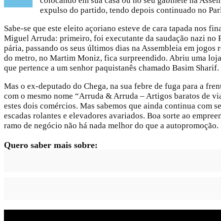
colocando em sua casa ou no seu gabinete na Assem
expulso do partido, tendo depois continuado no Pa
Sabe-se que este eleito açoriano esteve de cara tapada nos f
Miguel Arruda: primeiro, foi executante da saudação nazi no P
pária, passando os seus últimos dias na Assembleia em jogos 
do metro, no Martim Moniz, fica surpreendido. Abriu uma loja
que pertence a um senhor paquistanês chamado Basim Sharif.
Mas o ex-deputado do Chega, na sua febre de fuga para a fren
com o mesmo nome “Arruda & Arruda – Artigos baratos de via
estes dois comércios. Mas sabemos que ainda continua com 
escadas rolantes e elevadores avariados. Boa sorte ao empree
ramo de negócio não há nada melhor do que a autopromoção.
Quero saber mais sobre:
Deputado
Chega