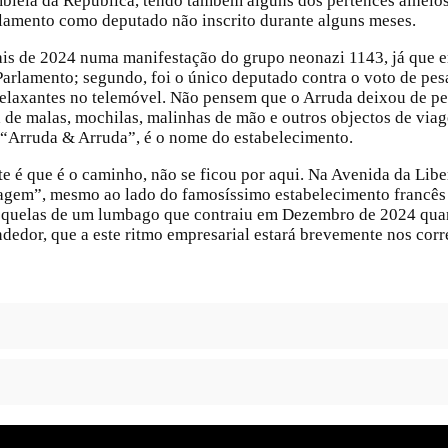
bleia da República, tendo também alguns dos pertences alheios 
rlamento como deputado não inscrito durante alguns meses.
inais de 2024 numa manifestação do grupo neonazi 1143, já que 
arlamento; segundo, foi o único deputado contra o voto de pesar
relaxantes no telemóvel. Não pensem que o Arruda deixou de pe
 de malas, mochilas, malinhas de mão e outros objectos de via
 “Arruda & Arruda”, é o nome do estabelecimento.
te é que é o caminho, não se ficou por aqui. Na Avenida da Li
gem”, mesmo ao lado do famosíssimo estabelecimento francês L
sequelas de um lumbago que contraiu em Dezembro de 2024 qua
ndedor, que a este ritmo empresarial estará brevemente nos cor