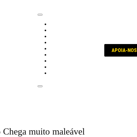
trabalho
política
educação
internacional
voz dos sindicatos
APOIA-NOS
história
conversa com...
opinião
Quem, Como e Porquê
o Chega muito maleável