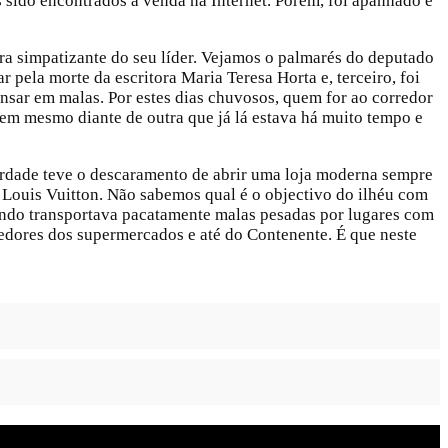
sido encontrados à venda na Internet. Porém, foi apanhado e
era simpatizante do seu líder. Vejamos o palmarés do deputado
 pela morte da escritora Maria Teresa Horta e, terceiro, foi
nsar em malas. Por estes dias chuvosos, quem for ao corredor
gem mesmo diante de outra que já lá estava há muito tempo e
berdade teve o descaramento de abrir uma loja moderna sempre
ouis Vuitton. Não sabemos qual é o objectivo do ilhéu com
ndo transportava pacatamente malas pesadas por lugares com
redores dos supermercados e até do Contenente. É que neste