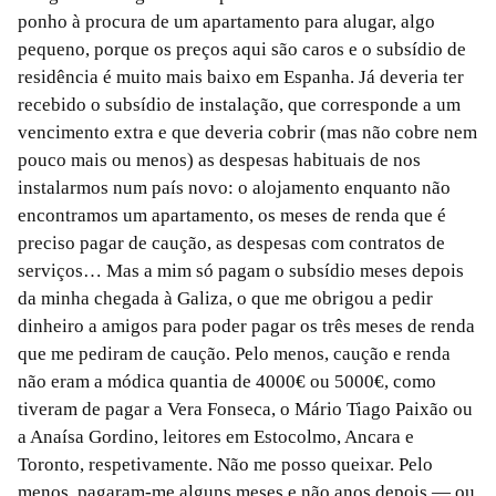
ponho à procura de um apartamento para alugar, algo
pequeno, porque os preços aqui são caros e o subsídio de
residência é muito mais baixo em Espanha. Já deveria ter
recebido o subsídio de instalação, que corresponde a um
vencimento extra e que deveria cobrir (mas não cobre nem
pouco mais ou menos) as despesas habituais de nos
instalarmos num país novo: o alojamento enquanto não
encontramos um apartamento, os meses de renda que é
preciso pagar de caução, as despesas com contratos de
serviços… Mas a mim só pagam o subsídio meses depois
da minha chegada à Galiza, o que me obrigou a pedir
dinheiro a amigos para poder pagar os três meses de renda
que me pediram de caução. Pelo menos, caução e renda
não eram a módica quantia de 4000€ ou 5000€, como
tiveram de pagar a Vera Fonseca, o Mário Tiago Paixão ou
a Anaísa Gordino, leitores em Estocolmo, Ancara e
Toronto, respetivamente. Não me posso queixar. Pelo
menos, pagaram-me alguns meses e não anos depois — ou