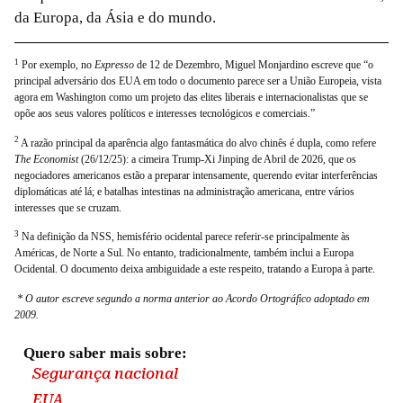
da Europa, da Ásia e do mundo.
1
Por exemplo, no
Expresso
de 12 de Dezembro, Miguel Monjardino escreve que “o
principal adversário dos EUA em todo o documento parece ser a União Europeia, vista
agora em Washington como um projeto das elites liberais e internacionalistas que se
opõe aos seus valores políticos e interesses tecnológicos e comerciais.”
2
A razão principal da aparência algo fantasmática do alvo chinês é dupla, como refere
The Economist
(26/12/25): a cimeira Trump-Xi Jinping de Abril de 2026, que os
negociadores americanos estão a preparar intensamente, querendo evitar interferências
diplomáticas até lá; e batalhas intestinas na administração americana, entre vários
interesses que se cruzam.
3
Na definição da NSS, hemisfério ocidental parece referir-se principalmente às
Américas, de Norte a Sul. No entanto, tradicionalmente, também inclui a Europa
Ocidental. O documento deixa ambiguidade a este respeito, tratando a Europa à parte.
* O autor escreve segundo a norma anterior ao Acordo Ortográfico adoptado em
2009.
Quero saber mais sobre:
Segurança nacional
EUA