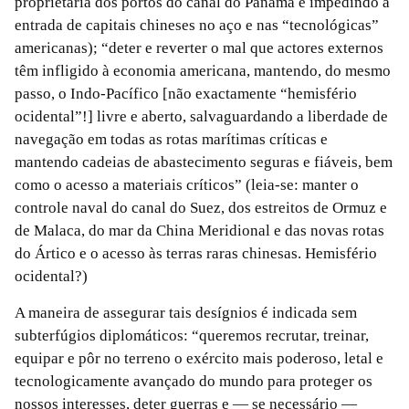
proprietária dos portos do canal do Panamá e impedindo a
entrada de capitais chineses no aço e nas “tecnológicas”
americanas); “deter e reverter o mal que actores externos
têm infligido à economia americana, mantendo, do mesmo
passo, o Indo-Pacífico [não exactamente “hemisfério
ocidental”!] livre e aberto, salvaguardando a liberdade de
navegação em todas as rotas marítimas críticas e
mantendo cadeias de abastecimento seguras e fiáveis, bem
como o acesso a materiais críticos” (leia-se: manter o
controle naval do canal do Suez, dos estreitos de Ormuz e
de Malaca, do mar da China Meridional e das novas rotas
do Ártico e o acesso às terras raras chinesas. Hemisfério
ocidental?)
A maneira de assegurar tais desígnios é indicada sem
subterfúgios diplomáticos: “queremos recrutar, treinar,
equipar e pôr no terreno o exército mais poderoso, letal e
tecnologicamente avançado do mundo para proteger os
nossos interesses, deter guerras e — se necessário —