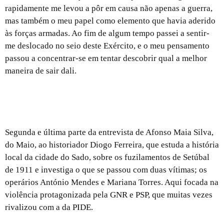
rapidamente me levou a pôr em causa não apenas a guerra,
mas também o meu papel como elemento que havia aderido
às forças armadas. Ao fim de algum tempo passei a sentir-
me deslocado no seio deste Exército, e o meu pensamento
passou a concentrar-se em tentar descobrir qual a melhor
maneira de sair dali.
António e Mariana, dois operários mortos na
primeira greve geral de Portugal 2.ª parte
Segunda e última parte da entrevista de Afonso Maia Silva,
do Maio, ao historiador Diogo Ferreira, que estuda a história
local da cidade do Sado, sobre os fuzilamentos de Setúbal
de 1911 e investiga o que se passou com duas vítimas; os
operários António Mendes e Mariana Torres. Aqui focada na
violência protagonizada pela GNR e PSP, que muitas vezes
rivalizou com a da PIDE.