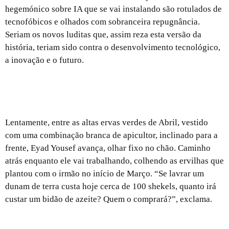
hegemónico sobre IA que se vai instalando são rotulados de
tecnofóbicos e olhados com sobranceira repugnância.
Seriam os novos luditas que, assim reza esta versão da
história, teriam sido contra o desenvolvimento tecnológico,
a inovação e o futuro.
Até à última raiz: a solitária resistência dos
camponeses palestinianos
Lentamente, entre as altas ervas verdes de Abril, vestido
com uma combinação branca de apicultor, inclinado para a
frente, Eyad Yousef avança, olhar fixo no chão. Caminho
atrás enquanto ele vai trabalhando, colhendo as ervilhas que
plantou com o irmão no início de Março. “Se lavrar um
dunam de terra custa hoje cerca de 100 shekels, quanto irá
custar um bidão de azeite? Quem o comprará?”, exclama.
O ataque global aos direitos laborais