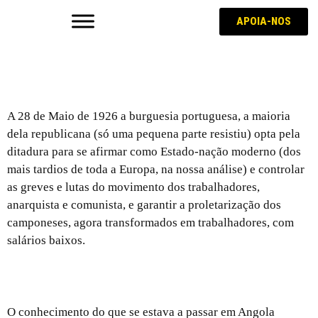
APOIA-NOS
Afinal, o que representou o golpe de 28 de maio
de 1926?
A 28 de Maio de 1926 a burguesia portuguesa, a maioria
dela republicana (só uma pequena parte resistiu) opta pela
ditadura para se afirmar como Estado-nação moderno (dos
mais tardios de toda a Europa, na nossa análise) e controlar
as greves e lutas do movimento dos trabalhadores,
anarquista e comunista, e garantir a proletarização dos
camponeses, agora transformados em trabalhadores, com
salários baixos.
Porque recusámos a guerra colonial
O conhecimento do que se estava a passar em Angola