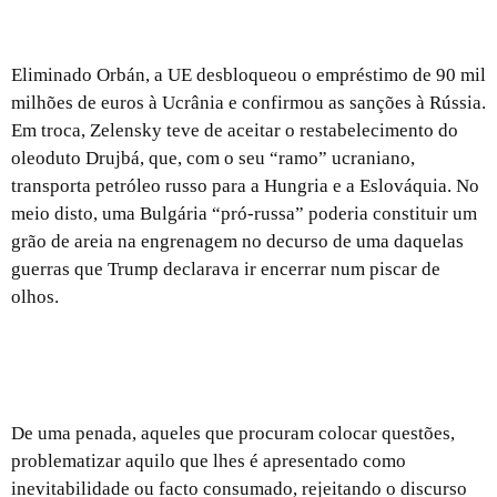
Bulgária: medo do euro dá a vitória a Radev
Eliminado Orbán, a UE desbloqueou o empréstimo de 90 mil
milhões de euros à Ucrânia e confirmou as sanções à Rússia.
Em troca, Zelensky teve de aceitar o restabelecimento do
oleoduto Drujbá, que, com o seu “ramo” ucraniano,
transporta petróleo russo para a Hungria e a Eslováquia. No
meio disto, uma Bulgária “pró-russa” poderia constituir um
grão de areia na engrenagem no decurso de uma daquelas
guerras que Trump declarava ir encerrar num piscar de
olhos.
Inteligência artificial generativa e trabalho:
aprendendo com os luditas – 1.ª parte
De uma penada, aqueles que procuram colocar questões,
problematizar aquilo que lhes é apresentado como
inevitabilidade ou facto consumado, rejeitando o discurso