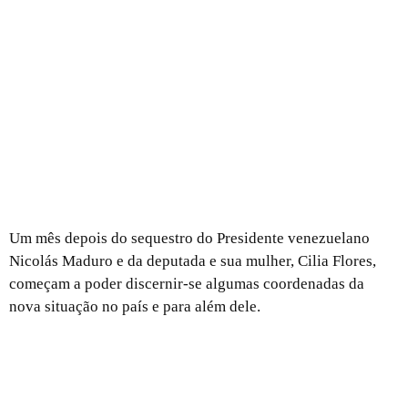
Um mês depois do sequestro do Presidente venezuelano
Nicolás Maduro e da deputada e sua mulher, Cilia Flores,
começam a poder discernir-se algumas coordenadas da
nova situação no país e para além dele.
Metro do Porto: trabalhadores da manutenção
transferidos durante a greve – um risco para a
segurança