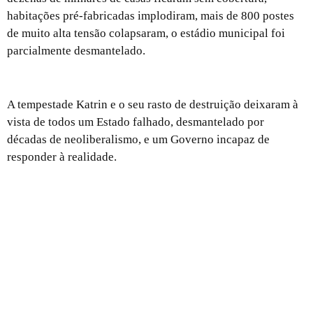
habitações pré-fabricadas implodiram, mais de 800 postes
de muito alta tensão colapsaram, o estádio municipal foi
parcialmente desmantelado.
O vendaval que deixou o Estado a nu
A tempestade Katrin e o seu rasto de destruição deixaram à
vista de todos um Estado falhado, desmantelado por
décadas de neoliberalismo, e um Governo incapaz de
responder à realidade.
E se fôssemos honestos?