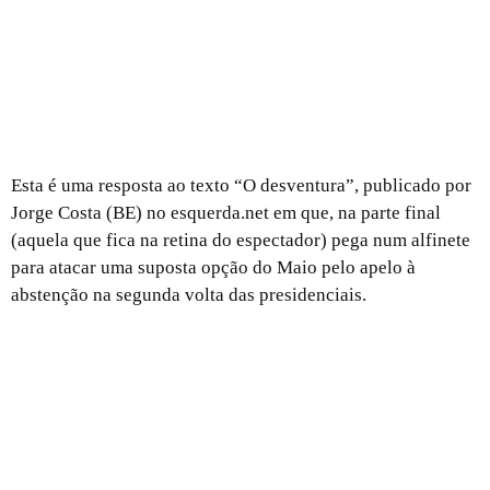
Esta é uma resposta ao texto “O desventura”, publicado por
Jorge Costa (BE) no esquerda.net em que, na parte final
(aquela que fica na retina do espectador) pega num alfinete
para atacar uma suposta opção do Maio pelo apelo à
abstenção na segunda volta das presidenciais.
Perante as ameaças de Ventura, impõe-se o necessário
voto em Seguro