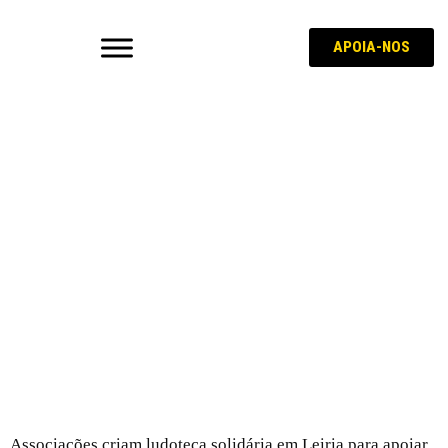
APOIA-NOS
Jogar contra o (mau) tempo
Associações criam ludoteca solidária em Leiria para apoiar