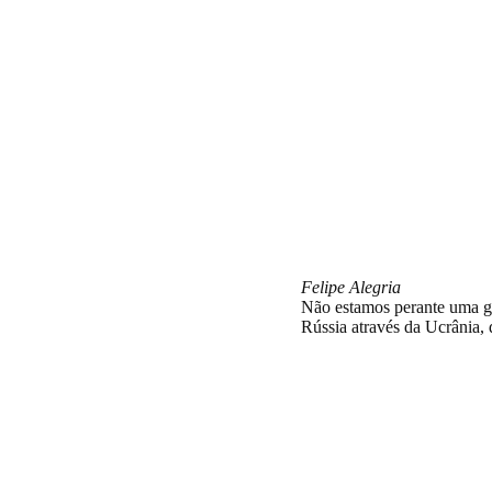
Porquê a class
invasão imperi
Felipe Alegria
Não estamos perante uma gu
Rússia através da Ucrânia, 