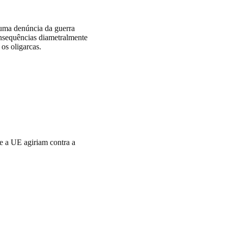
sta
uma denúncia da guerra
onsequências diametralmente
os oligarcas.
 contra a
lensky
e a UE agiriam contra a