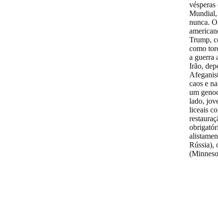
vésperas
Mundial, 
nunca. O 
americano
Trump, c
como torc
a guerra
Irão, de
Afeganist
caos e na
um genoc
lado, jov
liceais c
restauraç
obrigató
alistamen
Rússia), 
(Minneso
Ucrânia, quatro a