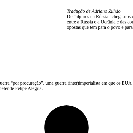
massacre imperiali
Tradução de Adriano Zilhão
De “algures na Rússia” chega-nos 
entre a Rússia e a Ucrânia e das c
opostas que tem para o povo e para 
e trabalhadora deve apoiar a Ucrânia
alista russa, apesar dos EUA e de Ze
erra “por procuração”, uma guerra (inter)imperialista em que os EUA 
defende Felipe Alegria.