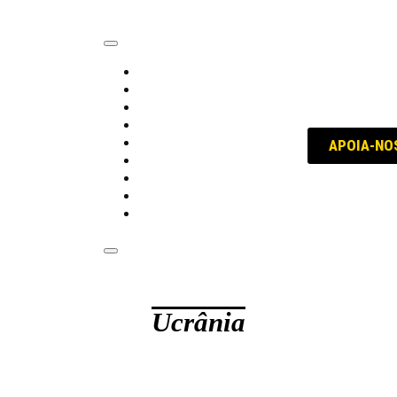
trabalho
política
educação
internacional
voz dos sindicatos
APOIA-NO
história
conversa com...
opinião
Quem, Como e Porquê
Ucrânia
Ucrânia-Rússia: q