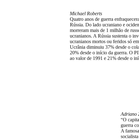
depois
Michael Roberts
Quatro anos de guerra enfraquecer
Rússia. Do lado ucraniano e ocident
morreram mais de 1 milhão de russ
ucranianos. A Rússia sustenta o inv
ucranianos mortos ou feridos só e
Ucrânia diminuiu 37% desde o cola
20% desde o início da guerra. O P
ao valor de 1991 e 21% desde o iní
A ju
ir pa
mata
Adriano 
“O capita
guerra c
A famosa 
socialist