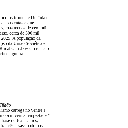
am drasticamente Ucrânia e
al, sustenta-se que
os, mas menos de cem mil
erso, cerca de 300 mil
m 2025. A população da
pso da União Soviética e
IB real caiu 37% em relação
cio da guerra.
ventude recusa
ra o
douro
Zilhão
lismo carrega no ventre a
omo a nuvem a tempestade.”
frase de Jean Jaurès,
a francês assassinado nas