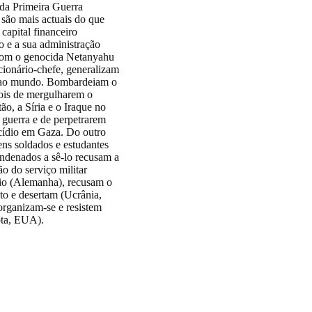
 da Primeira Guerra
são mais actuais do que
capital financeiro
 e a sua administração
om o genocida Netanyahu
ionário-chefe, generalizam
 ao mundo. Bombardeiam o
pois de mergulharem o
ão, a Síria e o Iraque no
 guerra e de perpetrarem
ídio em Gaza. Do outro
ens soldados e estudantes
ondenados a sê-lo recusam a
ão do serviço militar
rio (Alemanha), recusam o
to e desertam (Ucrânia,
organizam-se e resistem
ta, EUA).
nos de