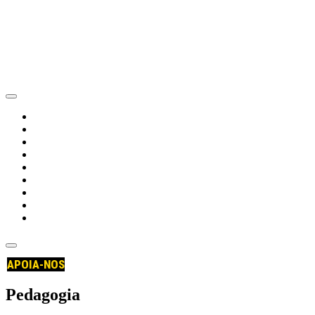
trabalho
política
educação
internacional
voz dos sindicatos
história
conversa com...
opinião
Quem, Como e Porquê
APOIA-NOS
Pedagogia