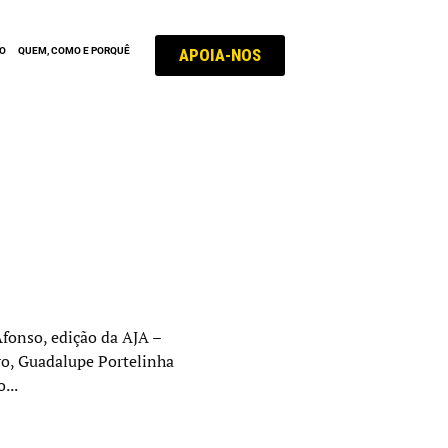
APOIA-NOS
ÃO
QUEM, COMO E PORQUÊ
Afonso, edição da AJA –
ro, Guadalupe Portelinha
...