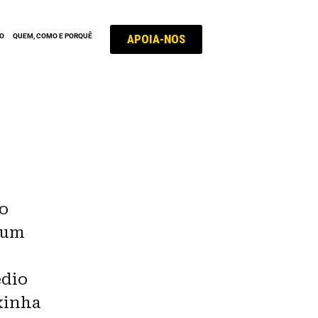
APOIA-NOS
ÃO
QUEM, COMO E PORQUÊ
do
mum
édio
xinha