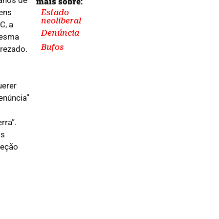
mais sobre:
Tens
Estado
neoliberal
C, a
Denúncia
mesma
Bufos
rezado.
uerer
denúncia”
rra”.
os
teção