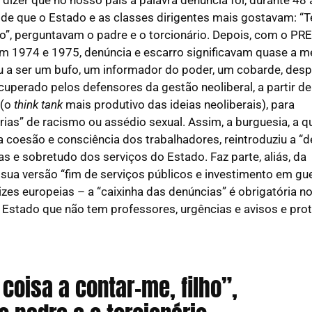
 de que o Estado e as classes dirigentes mais gostavam: “
ho”, perguntavam o padre e o torcionário. Depois, com o PRE
em 1974 e 1975, denúncia e escarro significavam quase a 
 a ser um bufo, um informador do poder, um cobarde, desp
cuperado pelos defensores da gestão neoliberal, a partir de
 (o
think tank
mais produtivo das ideias neoliberais), para
as” de racismo ou assédio sexual. Assim, a burguesia, a q
 a coesão e consciência dos trabalhadores, reintroduziu a “
 e sobretudo dos serviços do Estado. Faz parte, aliás, da
sua versão “fim de serviços públicos e investimento em gue
zes europeias – a “caixinha das denúncias” é obrigatória n
Estado que não tem professores, urgências e avisos e pro
coisa a contar-me, filho”,