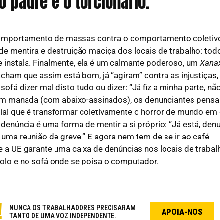
 padre e o torcionário.
comportamento de massas contra o comportamento coletivo
de mentira e destruição maciça dos locais de trabalho: tod
e instala. Finalmente, ela é um calmante poderoso, um
Xana
cham que assim está bom, já “agiram” contra as injustiças,
ofá dizer mal disto tudo ou dizer: “Já fiz a minha parte, nã
 em manada (com abaixo-assinados), os denunciantes pens
ial que é transformar coletivamente o horror de mundo em
 denúncia é uma forma de mentir a si próprio: “Já está, denu
 uma reunião de greve.” E agora nem tem de se ir ao café
ue a UE garante uma caixa de denúncias nos locais de trabal
colo e no sofá onde se poisa o computador.
!
NUNCA OS TRABALHADORES PRECISARAM
APOIA-NOS
TANTO DE UMA VOZ INDEPENDENTE.