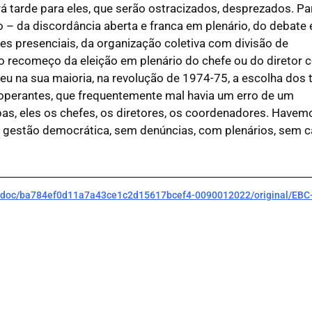
 tarde para eles, que serão ostracizados, desprezados. Pa
 da discordância aberta e franca em plenário, do debate 
es presenciais, da organização coletiva com divisão de
é o recomeço da eleição em plenário do chefe ou do diretor
u na sua maioria, na revolução de 1974-75, a escolha dos 
ooperantes, que frequentemente mal havia um erro de um
as, eles os chefes, os diretores, os coordenadores. Havem
 a gestão democrática, sem denúncias, com plenários, sem c
en/doc/ba784ef0d11a7a43ce1c2d15617bcef4-0090012022/original/EBC