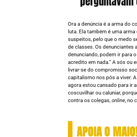
perguntavam o
Ora a denúncia é a arma do 
luta. Ela também é uma arma 
suspeitos, pelo que o medo s
de classes. Os denunciantes a
denunciando, podem ir para o s
acredito em nada.” A sós ou
livrar-se do compromisso soc
capitalismo nos pôs a viver. A
agora estou cansado para ir a
coscuvilhar ou caluniar, porq
contra os colegas,
online
, no 
APOIA O MAIO