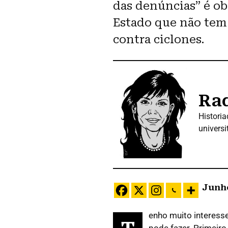
das denúncias” é ob
Estado que não tem 
contra ciclones.
Raq
Historia
universi
Junho
enho muito interesse
pode fazer. Primeiro