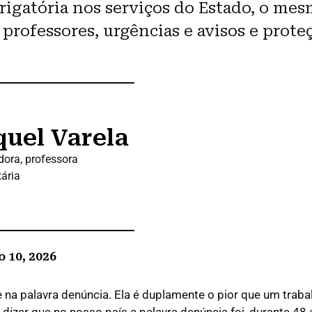
rigatória nos serviços do Estado, o me
professores, urgências e avisos e prote
uel Varela
dora, professora
tária
 10, 2026
 na palavra denúncia. Ela é duplamente o pior que um traba
, dizer que no nosso país a palavra denúncia foi, durante 48