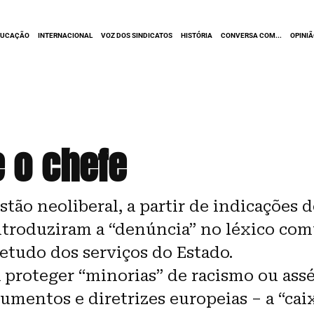
DUCAÇÃO
INTERNACIONAL
VOZ DOS SINDICATOS
HISTÓRIA
CONVERSA COM...
OPINI
e o chefe
tão neoliberal, a partir de indicações 
ntroduziram a “denúncia” no léxico co
etudo dos serviços do Estado.
proteger “minorias” de racismo ou ass
cumentos e diretrizes europeias – a “cai