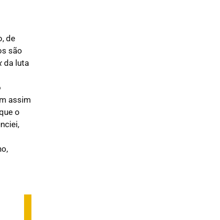
, de
os são
x
da luta
o
am assim
 que o
nciei,
ho,