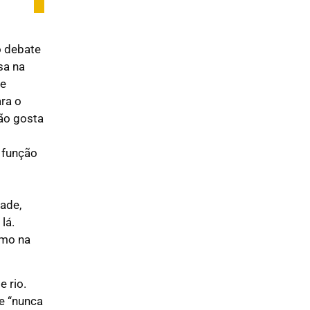
o debate
sa na
le
ara o
não gosta
 função
dade,
lá.
omo na
e rio.
ue “nunca