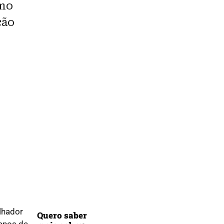
smo
ção
lhador
Quero saber
 anos de