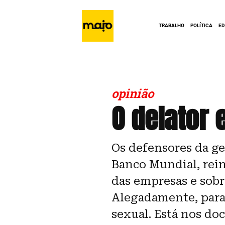
TRABALHO
POLÍTICA
E
opinião
O delator 
Os defensores da ges
Banco Mundial, rei
das empresas e sobr
Alegadamente, para 
sexual. Está nos do