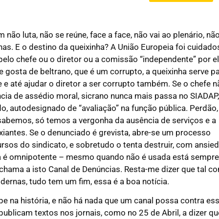
 não luta, não se reúne, face a face, não vai ao plenário, nã
has. E o destino da queixinha? A União Europeia foi cuidado
 pelo chefe ou o diretor ou a comissão “independente” por e
e gosta de beltrano, que é um corrupto, a queixinha serve p
e e até ajudar o diretor a ser corrupto também. Se o chefe 
ncia de assédio moral, sicrano nunca mais passa no SIADAP,
o, autodesignado de “avaliação” na função pública. Perdão,
 sabemos, só temos a vergonha da ausência de serviços e a
iantes. Se o denunciado é grevista, abre-se um processo
ursos do sindicato, e sobretudo o tenta destruir, com ansie
ia é omnipotente – mesmo quando não é usada está sempre 
chama a isto Canal de Denúncias. Resta-me dizer que tal c
dernas, tudo tem um fim, essa é a boa notícia.
pe na história, e não há nada que um canal possa contra ess
publicam textos nos jornais, como no 25 de Abril, a dizer q