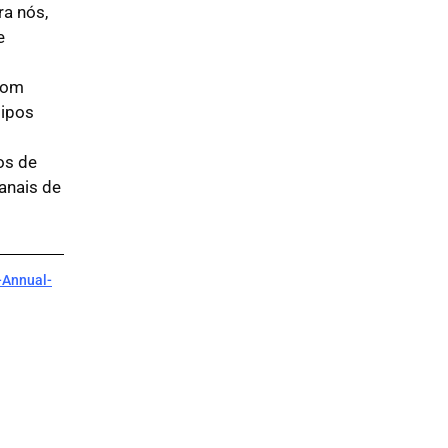
ra nós,
e
 com
tipos
os de
anais de
-Annual-