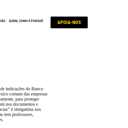
APOIA-NOS
NIÃO
QUEM, COMO E PORQUÊ
r de indicações do Banco
léxico comum das empresas
damente, para proteger
Está nos documentos e
ncias” é obrigatória nos
o tem professores,
s.