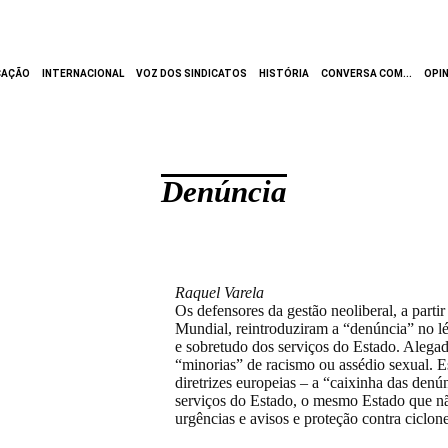
CAÇÃO
INTERNACIONAL
VOZ DOS SINDICATOS
HISTÓRIA
CONVERSA COM...
OPI
Denúncia
O delator e o chefe
Raquel Varela
Os defensores da gestão neoliberal, a parti
Mundial, reintroduziram a “denúncia” no 
e sobretudo dos serviços do Estado. Alega
“minorias” de racismo ou assédio sexual. 
diretrizes europeias – a “caixinha das denú
serviços do Estado, o mesmo Estado que nã
urgências e avisos e proteção contra ciclone