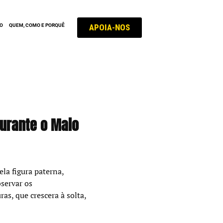
APOIA-NOS
ÃO
QUEM, COMO E PORQUÊ
durante o Maio
la figura paterna,
bservar os
s, que crescera à solta,