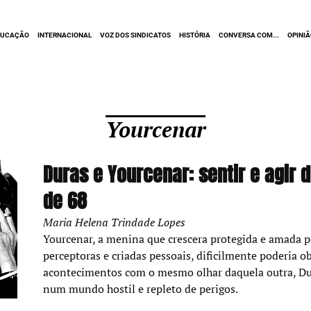
DUCAÇÃO
INTERNACIONAL
VOZ DOS SINDICATOS
HISTÓRIA
CONVERSA COM...
OPINI
Yourcenar
Duras e Yourcenar: sentir e agir 
de 68
Maria Helena Trindade Lopes
Yourcenar, a menina que crescera protegida e amada pe
perceptoras e criadas pessoais, dificilmente poderia o
acontecimentos com o mesmo olhar daquela outra, Dura
num mundo hostil e repleto de perigos.