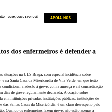
APOIA-NOS
NIÃO
QUEM, COMO E PORQUÊ
itos dos enfermeiros é defender a
s situações na ULS Braga, com especial incidência sobre
, e na Santa Casa da Misericórdia de Vila Verde, em que terão
ra condicionar a adesão à greve, com a ameaça e até concretização
s em dias de greve regularmente declarada. A coação sobre
a em instituições privadas, instituições públicas, instituições de
ões das Santas Casas da Misericórdia, é um claro desrespeito pelo
ição. Quando os enfermeiros fazem greve, não estão apenas a