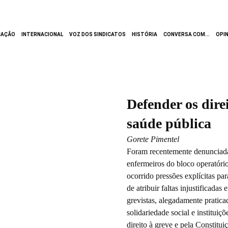
CAÇÃO
INTERNACIONAL
VOZ DOS SINDICATOS
HISTÓRIA
CONVERSA COM...
OPI
Defender os dire
saúde pública
Gorete Pimentel
Foram recentemente denunciada
enfermeiros do bloco operatório
ocorrido pressões explícitas pa
de atribuir faltas injustificada
grevistas, alegadamente praticad
solidariedade social e instituiç
direito à greve e pela Constitu