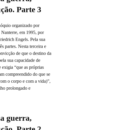
ção. Parte 3
olóquio organizado por
 Nanterre, em 1995, por
riedrich Engels. Pela sua
s partes. Nesta terceira e
convicção de que o destino da
pela sua capacidade de
e exigia “que as próprias
jam compreendido do que se
(com o corpo e com a vida)”,
alho prolongado e
a guerra,
ção. Parte 2