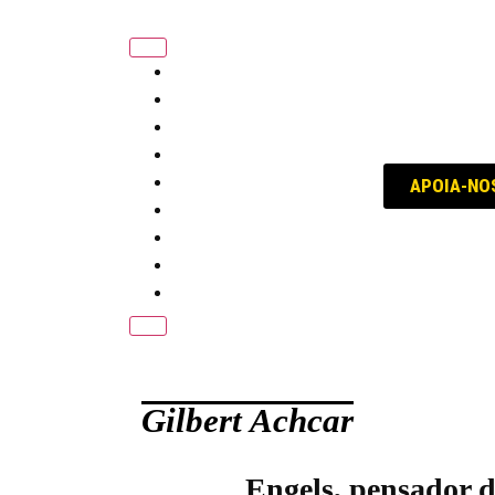
trabalho
política
educação
internacional
voz dos sindicatos
APOIA-NO
história
conversa com...
opinião
Quem, Como e Porquê
Gilbert Achcar
Engels, pensador d