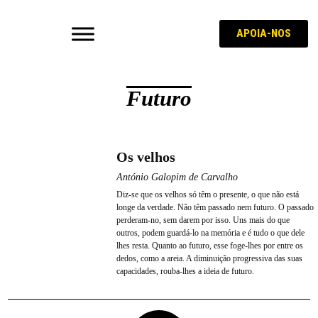
APOIA-NOS
Futuro
Os velhos
António Galopim de Carvalho
Diz-se que os velhos só têm o presente, o que não está
longe da verdade. Não têm passado nem futuro. O passado
perderam-no, sem darem por isso. Uns mais do que
outros, podem guardá-lo na memória e é tudo o que dele
lhes resta. Quanto ao futuro, esse foge-lhes por entre os
dedos, como a areia. A diminuição progressiva das suas
capacidades, rouba-lhes a ideia de futuro.