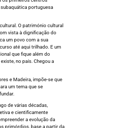
ia subaquática portuguesa
ltural. O património cultural
om vista à dignificação do
ifica um povo com a sua
urso até aqui trilhado. E um
ional que fique além do
existe, no país. Chegou a
ores e Madeira, impõe-se que
 para um tema que se
fundar.
ngo de várias décadas,
tiva e cientificamente
compreender a evolução da
s primórdios, base a partir da