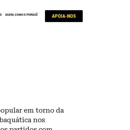
APOIA-NOS
ÃO
QUEM, COMO E PORQUÊ
opular em torno da
baquática nos
 os partidos com