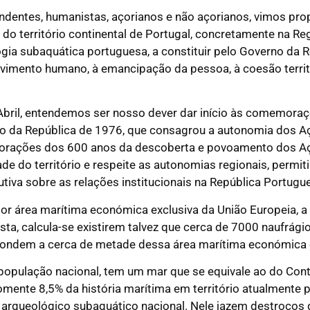
ndentes, humanistas, açorianos e não açorianos, vimos prop
 do território continental de Portugal, concretamente na 
gia subaquática portuguesa, a constituir pelo Governo da 
vimento humano, à emancipação da pessoa, à coesão territor
 Abril, entendemos ser nosso dever dar início às comemora
ão da República de 1976, que consagrou a autonomia dos Aç
rações dos 600 anos da descoberta e povoamento dos Aç
de do território e respeite as autonomias regionais, permiti
utiva sobre as relações institucionais na República Portugu
ior área marítima económica exclusiva da União Europeia, a
a, calcula-se existirem talvez que cerca de 7000 naufrágio
pondem a cerca de metade dessa área marítima económica e
população nacional, tem um mar que se equivale ao do Con
te 8,5% da história marítima em território atualmente p
l arqueológico subaquático nacional. Nele jazem destroços 