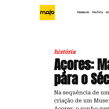
TRABALHO
POLÍTICA
E
história
Açores: M
para o Sé
Na sequência de um
criação de um Muse
Açores, o sonho ga