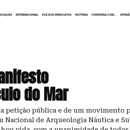
DUCAÇÃO
INTERNACIONAL
VOZ DOS SINDICATOS
HISTÓRIA
CONVERSA COM...
OPINI
anifesto
culo do Mar
a petição pública e de um movimento p
u Nacional de Arqueologia Náutica e Su
nhou vida, com a unanimidade de todos