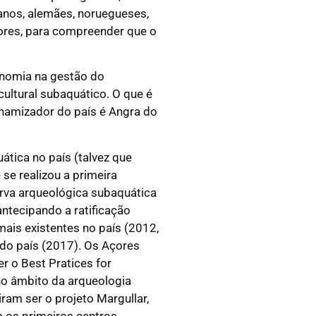
canos, alemães, noruegueses,
Açores, para compreender que o
onomia na gestão do
ultural subaquático. O que é
dinamizador do país é Angra do
ática no país (talvez que
 se realizou a primeira
erva arqueológica subaquática
ntecipando a ratificação
ais existentes no país (2012,
 do país (2017). Os Açores
r o Best Pratices for
 no âmbito da arqueologia
ram ser o projeto Margullar,
m os primeiros centros