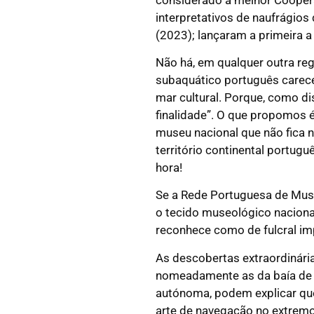
interpretativos de naufrágios
(2023); lançaram a primeira a 
Não há, em qualquer outra reg
subaquático português carece 
mar cultural. Porque, como di
finalidade”. O que propomos é
museu nacional que não fica n
território continental portug
hora!
Se a Rede Portuguesa de Muse
o tecido museológico nacional
reconhece como de fulcral imp
As descobertas extraordinária
nomeadamente as da baía de A
autónoma, podem explicar que
arte de navegação no extremo 