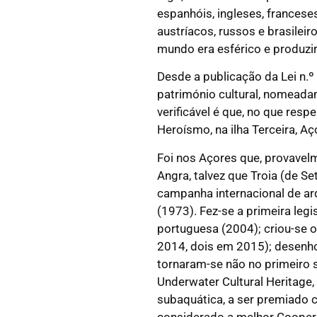
espanhóis, ingleses, francese
austríacos, russos e brasilei
mundo era esférico e produzir
Desde a publicação da Lei n.
património cultural, nomeada
verificável é que, no que res
Heroísmo, na ilha Terceira, Aç
Foi nos Açores que, provavelm
Angra, talvez que Troia (de Se
campanha internacional de ar
(1973). Fez-se a primeira leg
portuguesa (2004); criou-se 
2014, dois em 2015); desenhou
tornaram-se não no primeiro s
Underwater Cultural Heritage,
subaquática, a ser premiado c
considerado a melhor Coopera