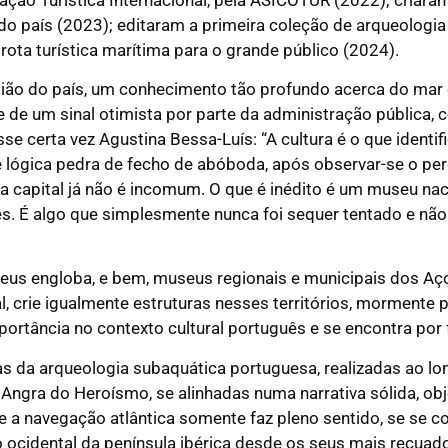
 do país (2023); editaram a primeira coleção de arqueolog
rota turística marítima para o grande público (2024).
ião do país, um conhecimento tão profundo acerca do mar cu
de um sinal otimista por parte da administração pública, c
sse certa vez Agustina Bessa-Luís: “A cultura é o que ident
 lógica pedra de fecho de abóboda, após observar-se o perc
a capital já não é incomum. O que é inédito é um museu nac
uês. É algo que simplesmente nunca foi sequer tentado e não 
us engloba, e bem, museus regionais e municipais dos Aç
, crie igualmente estruturas nesses territórios, mormente
ortância no contexto cultural português e se encontra por 
s da arqueologia subaquática portuguesa, realizadas ao lo
ngra do Heroísmo, se alinhadas numa narrativa sólida, obje
 a navegação atlântica somente faz pleno sentido, se se 
ocidental da península ibérica desde os seus mais recuado