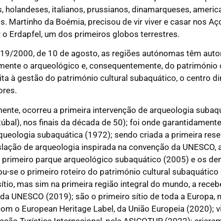
s, holandeses, italianos, prussianos, dinamarqueses, ameri
ros. Martinho da Boémia, precisou de vir viver e casar nos 
 o Erdapfel, um dos primeiros globos terrestres.
º 19/2000, de 10 de agosto, as regiões autónomas têm aut
mente o arqueológico e, consequentemente, do património c
peita à gestão do património cultural subaquático, o centro 
ores.
ente, ocorreu a primeira intervenção de arqueologia subaqu
túbal), nos finais da década de 50); foi onde garantidamente
queologia subaquática (1972); sendo criada a primeira res
islação de arqueologia inspirada na convenção da UNESCO, a
o primeiro parque arqueológico subaquático (2005) e os dem
-se o primeiro roteiro do património cultural subaquático
ítio, mas sim na primeira região integral do mundo, a recebe
 da UNESCO (2019); são o primeiro sítio de toda a Europa,
om o European Heritage Label, da União Europeia (2020); vi
ção Turística Internacional, pela ASICOTUR (2022); criara