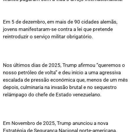
Não alinhamos no vosso serviço militar
Em 5 de dezembro, em mais de 90 cidades alemãs,
jovens manifestaram-se contra a lei que pretende
reintroduzir o serviço militar obrigatório.
Venezuela e o regresso do imperialismo:
soberania, crise e lições a tirar
Nos últimos dias de 2025, Trump afirmou “queremos o
nosso petróleo de volta” e deu início a uma agressiva
escalada de pressão económica que, menos de um mês
depois, culminaria na invasão brutal e no sequestro
relâmpago do chefe de Estado venezuelano.
A nova “Estratégia de Segurança Nacional”
norte-americana
Em Novembro de 2025, Trump anunciou a nova
Estratégia de Segurança Nacional norte-americana.