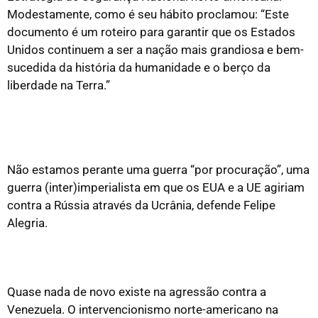
Modestamente, como é seu hábito proclamou: “Este
documento é um roteiro para garantir que os Estados
Unidos continuem a ser a nação mais grandiosa e bem-
sucedida da história da humanidade e o berço da
liberdade na Terra.”
Porquê a classe trabalhadora deve apoiar a
Ucrânia contra a invasão imperialista russa,
apesar dos EUA e de Zelensky
Não estamos perante uma guerra “por procuração”, uma
guerra (inter)imperialista em que os EUA e a UE agiriam
contra a Rússia através da Ucrânia, defende Felipe
Alegria.
Venezuela: do neo-imperialismo à oratória
“democrática”
Quase nada de novo existe na agressão contra a
Venezuela. O intervencionismo norte-americano na