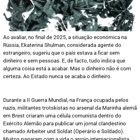
Ao avaliar, no final de 2025, a situação económica na
Rússia, Ekaterina Shulman, considerada agente do
estrangeiro, sugeriu que o país estava a ficar sem
dinheiro e sem pessoas. E, de facto, tudo indica que
alguma coisa está a acabar. Mas o dinheiro não é com
certeza. Ao Estado nunca se acaba o dinheiro.
Sob cada uniforme de soldado há um operário
Durante a II Guerra Mundial, na França ocupada pelos
nazis, militantes trotskistas no arsenal da Marinha alemã
em Brest criaram uma célula comunista dentro do
Exército Alemão para publicar um jornal clandestino
chamado Arbeiter und Soldat (Operário e Soldado).
Muitos pagaram com a vida o arrojo internacionalista.