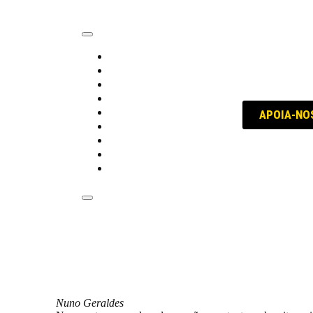
trabalho
política
educação
internacional
voz dos sindicatos
APOIA-NO
história
conversa com...
opinião
Quem, Como e Porquê
Despedimento coletivo na Rand
Nuno Geraldes