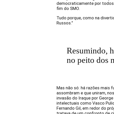
democraticamente por todos o
fim do SMO.
Tudo porque, como na diverti
Russos.”
Resumindo, há
no peito dos 
Mas não só: há razões mais f
assombram e que uniram, nos 
invasão do Iraque por George
intelectuais como Vasco Puli
Fernando Gil, em redor do pró
tratava de um confronto de ci