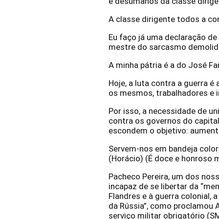
e desumanos da classe dirige
A classe dirigente todos a c
Eu faço já uma declaração de 
mestre do sarcasmo demolidor
A minha pátria é a do José F
Hoje, a luta contra a guerra 
os mesmos, trabalhadores e 
Por isso, a necessidade de uni
contra os governos do capital
escondem o objetivo: aument
Servem-nos em bandeja colori
(Horácio) (É doce e honroso mo
Pacheco Pereira, um dos noss
incapaz de se libertar da “me
Flandres e à guerra colonial, 
da Rússia”, como proclamou 
serviço militar obrigatório (