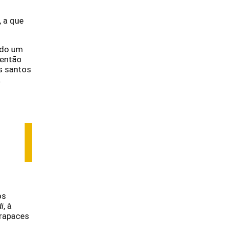
, a que
ndo um
 então
os santos
a
os
i
, à
 rapaces