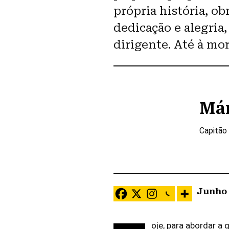
própria história, ob
dedicação e alegria
dirigente. Até à mor
Má
Capitão 
Junho 
oje, para abordar a 