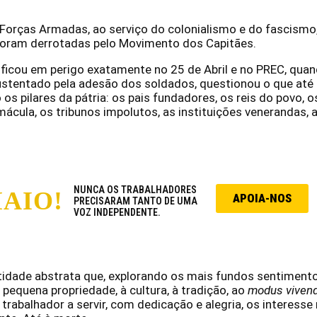
s Forças Armadas, ao serviço do colonialismo e do fascismo
foram derrotadas pelo Movimento dos Capitães.
a ficou em perigo exatamente no 25 de Abril e no PREC, qua
stentado pela adesão dos soldados, questionou o que até
 os pilares da pátria: os pais fundadores, os reis do povo, 
ácula, os tribunos impolutos, as instituições venerandas, 
NUNCA OS TRABALHADORES
MAIO!
APOIA-NOS
PRECISARAM TANTO DE UMA
VOZ INDEPENDENTE.
tidade abstrata que, explorando os mais fundos sentiment
à pequena propriedade, à cultura, à tradição, ao
modus vivend
o trabalhador a servir, com dedicação e alegria, os interesse