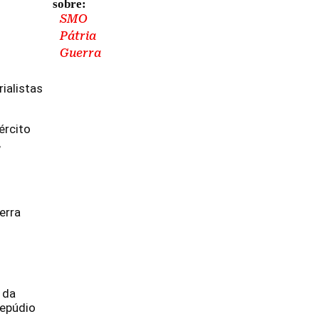
sobre:
SMO
Pátria
Guerra
ialistas
ército
,
erra
 da
repúdio