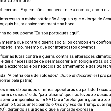
nte. Até à morte.
onhecemos. E quem não a conhecer que a compre, como diz 
interesses: a minha pátria não é aquela que o Jorge de Sen
, quis beijar apaixonadamente na boca.
anha no seu poema “Eu sou português aqui”.
é a mesma que contra a guerra social; os campos em confro
imperialismo, mesmo que por interpostos governos.
ficar as lutas contra a guerra, contra as alterações climáti
 e daí a necessidade de desmascarar a mitologia atrás da 
ar a exploração e os negócios do armamento e das
big tech
da: “A pátria obra de soldados”.
Dulce et decorum est pro pa
rrer pela pátria).
os mais elaborados e firmes opositores do partido fascist
mória das naus” e do “patriotismo” que nos levou ao desast
a servir o imperialismo na NATO e a “prolongar a guerra até à
António Costa, antecipando o
kiss my ass
de Trump, quer re
SMO), deitando às urtigas o que a vontade expressa