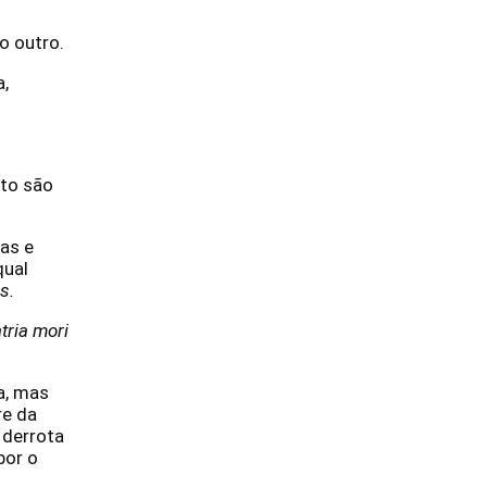
o outro.
a,
nto são
cas e
qual
s.
tria mori
a, mas
re da
 derrota
por o