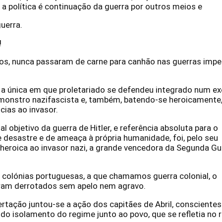
: a política é continuação da guerra por outros meios e
guerra.
!
vos, nunca passaram de carne para canhão nas guerras imper
 a única em que proletariado se defendeu integrado num ex
o monstro nazifascista e, também, batendo-se heroicamente
ias ao invasor.
 objetivo da guerra de Hitler, e referência absoluta para o
 desastre e de ameaça à própria humanidade, foi, pelo seu
a heroica ao invasor nazi, a grande vencedora da Segunda Gu
s colónias portuguesas, a que chamamos guerra colonial, o
oram derrotados sem apelo nem agravo.
rtação juntou-se a ação dos capitães de Abril, conscientes
 do isolamento do regime junto ao povo, que se refletia no 