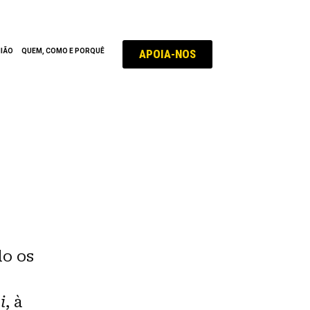
APOIA-NOS
NIÃO
QUEM, COMO E PORQUÊ
do os
i
, à