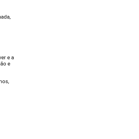
hada,
er e a
ção e
mos,