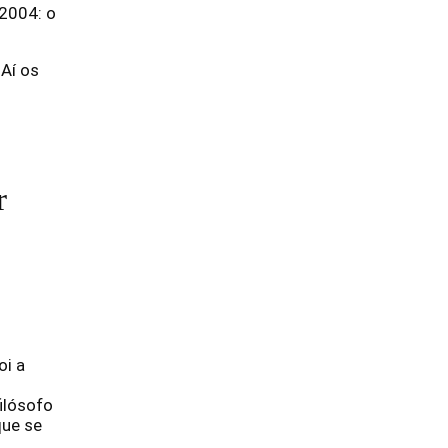
 2004: o
Aí os
r
oi a
ilósofo
que se