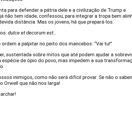
ta para defender a pátria dele e a civilização de Trump e
já não tem idade, confessou, para integrar a tropa bem alin
devida distância. Mas os jovens, há que prepará-los.
tos:
dulce et decorum est…
ordem a palpitar no peito dos mancebos: “Vai tu!”
er, sustentada sobre mitos que até podem ajudar a sobreviv
 espécie de ópio do povo, mas impedem a sua transforma
ão.
ssos inimigos, como não será difícil provar. Se não o sabe
o Orwell que não nos larga!
archar!